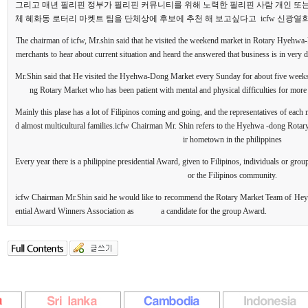
그리고 매년 필리핀 정부가 필리핀 커뮤니티를 위해 노력한 필리핀 사람 개인 또는
체 혜화동 로터리 마켓트 팀을 단체상에 후보에 추천 해 보고싶다고 icfw 신광열
The chairman of icfw, Mr.shin said that he visited the weekend market in
Rotary Hyehwa-D
merchants to hear about current situation and heard the answered that business is in very d
Mr.Shin said that He visited the Hyehwa-Dong Market every Sunday for about five weeks
ng Rotary Market who has been patient with mental and physical difficulties for more 
Mainly this plase has a lot of Filipinos coming and going, and the representatives of each
d almost multicultural families.icfw Chairman Mr. Shin refers to the Hyehwa -dong Rotary
ir hometown in the philippines
Every year there is a philippine presidential Award, given to Filipinos, individuals or gro
or the Filipinos community.
icfw Chairman Mr.Shin said he would like to recommend the Rotary Market Team
of Hey
ential Award Winners Association as a candidate for the group Award.